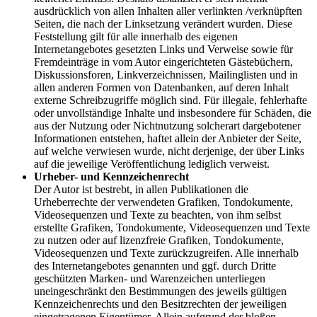
ausdrücklich von allen Inhalten aller verlinkten /verknüpften
Seiten, die nach der Linksetzung verändert wurden. Diese
Feststellung gilt für alle innerhalb des eigenen
Internetangebotes gesetzten Links und Verweise sowie für
Fremdeinträge in vom Autor eingerichteten Gästebüchern,
Diskussionsforen, Linkverzeichnissen, Mailinglisten und in
allen anderen Formen von Datenbanken, auf deren Inhalt
externe Schreibzugriffe möglich sind. Für illegale, fehlerhafte
oder unvollständige Inhalte und insbesondere für Schäden, die
aus der Nutzung oder Nichtnutzung solcherart dargebotener
Informationen entstehen, haftet allein der Anbieter der Seite,
auf welche verwiesen wurde, nicht derjenige, der über Links
auf die jeweilige Veröffentlichung lediglich verweist.
Urheber- und Kennzeichenrecht
Der Autor ist bestrebt, in allen Publikationen die
Urheberrechte der verwendeten Grafiken, Tondokumente,
Videosequenzen und Texte zu beachten, von ihm selbst
erstellte Grafiken, Tondokumente, Videosequenzen und Texte
zu nutzen oder auf lizenzfreie Grafiken, Tondokumente,
Videosequenzen und Texte zurückzugreifen. Alle innerhalb
des Internetangebotes genannten und ggf. durch Dritte
geschützten Marken- und Warenzeichen unterliegen
uneingeschränkt den Bestimmungen des jeweils gültigen
Kennzeichenrechts und den Besitzrechten der jeweiligen
eingetragenen Eigentümer. Allein aufgrund der bloßen