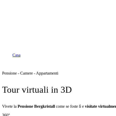
Camere e appartamenti
Casa
Camere e appartamenti
Pensione - Camere - Appartamenti
Tour virtuali in 3D
Vivete la
Pensione Bergkristall
come se foste lì e
visitate
virtualme
360°